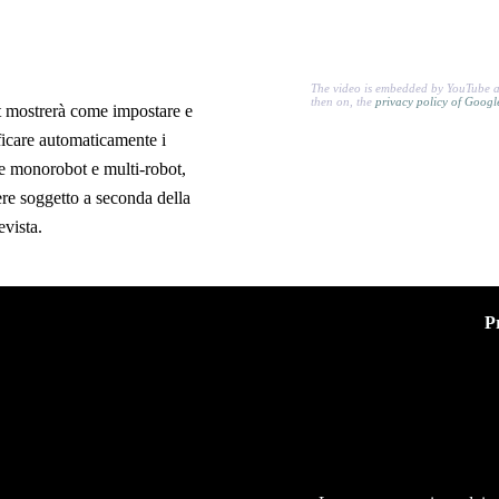
The video is embedded by YouTube a
then on, the
privacy policy of Goog
t mostrerà come impostare e
ficare automaticamente i
le monorobot e multi-robot,
ssere soggetto a seconda della
evista.
P