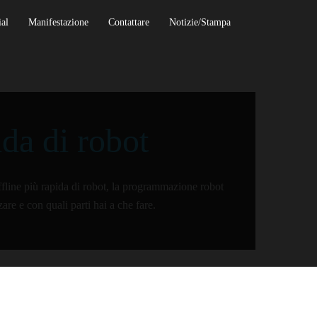
al
Manifestazione
Contattare
Notizie/Stampa
da di robot
fline più rapida di robot, la programmazione robot
re e con quali parti hai a che fare.