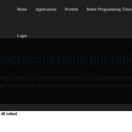
Home
Applicazioni
Prodotti
Robot Programming Tutori
Login
ogrammazione più rapi
obot. Scegli in base al tuo interesse tra demo per la programmazione of
n Picking casuale. Inoltre faci sapre quale processo desideri automatizza
 di robot