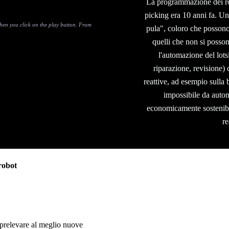
La programmazione dei rob
picking era 10 anni fa. Un
en you click on the play button. From
pula", coloro che possono
quelli che non si posson
l'automazione del lot
riparazione, revisione) c
reattive, ad esempio sulla
impossibile da auto
economicamente sostenibi
r
robot
prelevare al meglio nuove