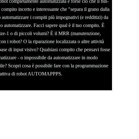
ot completamente automatizzata è forse ciò che il bin-
 compito incerto e interessante che "
separa il grano dalla
 automatizzare i compiti più impegnativi (e redditizi) da
o automatizzare. Facci sapere qual è il tuo compito. È
size-1 o di piccoli volumi? È il MRR (manutenzione,
on i robot? O la riparazione localizzata o altre attività
 base di input visivo? Qualsiasi compito che pensavi fosse
matizzare - o impossibile da automatizzare in modo
le? Scopri cosa è possibile fare con la programmazione
eattiva di robot AUTOMAPPPS.