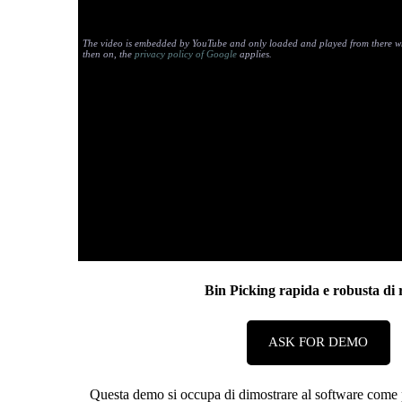
The video is embedded by YouTube and only loaded and played from there wh
then on, the
privacy policy of Google
applies.
Bin Picking rapida e robusta di 
ASK FOR DEMO
Questa demo si occupa di dimostrare al software come 