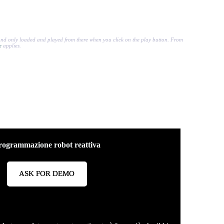
nd only loaded and played from there when you click on the play button. From
le
applies.
rogrammazione robot reattiva
ASK FOR DEMO